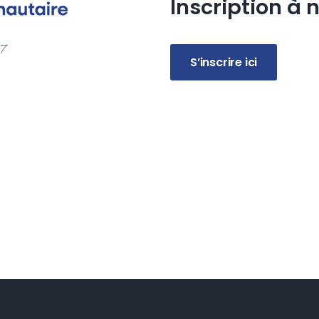
Inscription à n
77
S’inscrire ici