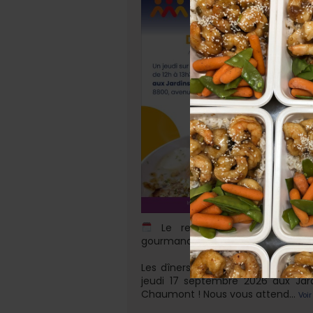
Le retour de nos rendez-v
gourmands !
Les dîners des 55+ reprendront dè
jeudi 17 septembre 2026 aux Jar
Chaumont ! Nous vous attend
...
Voir