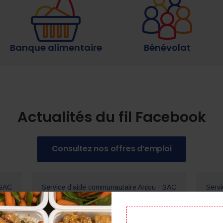
Banque alimentaire
Bénévolat
Actualités du fil Facebook
Consultez nos offres d’emploi
 SAC
Service d'aide communautaire Anjou - SAC
Servi
Anjou
Anjo
23 heures plus tôt
2 jour