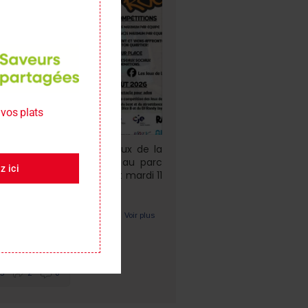
vos plats
Les compétitions des Jeux de la
à Anjou se dérouleront au parc
 ici
r-Rousseau les lundi 10 et mardi 11
 2026.
yez les affiches pour les
...
Voir plus
·
ur Facebook
Partager
5
2
0