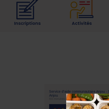
Inscriptions
Activités
Service d'aide communautaire Anjou -
Anjou
60 minutes plus tôt