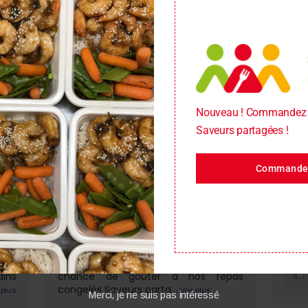
Nouveau ! Commandez 
Saveurs partagées !
rue 
Commandez
Roge
août
Vo
ous
Le secret le mieux gardé d'Anjou
pour les soupers pressés !
Voir s
s le
Si vous n'avez pas encore eu la
dins
chance de goûter à nos repas
congelés Saveurs parta
...
 plus
Voir plus
Merci, je ne suis pas intéressé