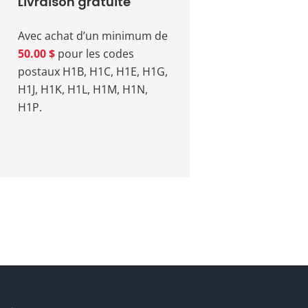
Livraison gratuite
Avec achat d’un minimum de
50.00 $
pour les codes
postaux H1B, H1C, H1E, H1G,
H1J, H1K, H1L, H1M, H1N,
H1P.