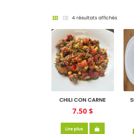
Trié
4 résultats affichés
du
plus
récent
au
plus
ancien
CHILI CON CARNE
S
7.50
$
Lire plus